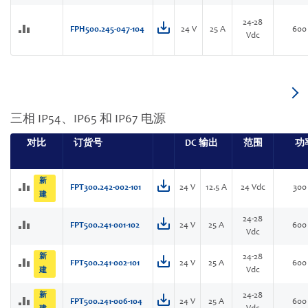
24-28
FPH500.245-047-104
24 V
25 A
600
Vdc
三相 IP54、IP65 和 IP67 电源
对比
订货号
DC 输出
范围
功
新
FPT300.242-002-101
24 V
12.5 A
24 Vdc
300
建
24-28
FPT500.241-001-102
24 V
25 A
600
Vdc
新
24-28
FPT500.241-002-101
24 V
25 A
600
Vdc
建
新
24-28
FPT500.241-006-104
24 V
25 A
600