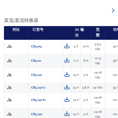
直流/直流转换器
对比
订货号
DC 输
范
功
出
围
5-5.5
CD5.051
5 V
10 A
50
Vdc
12-15
CD5.121
12 V
8 A
96
Vdc
24-28
CD5.241
24 V
5 A
120
Vdc
CD5.241-L1
24 V
3.8 A
24 Vdc
92
24-28
CD5.241-S1
24 V
5 A
120
Vdc
24-28
CD5.242
24 V
5 A
120
Vdc