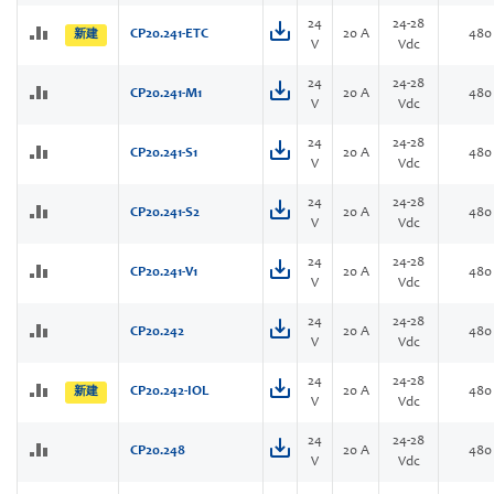
24
24-28
CP20.241-ETC
20 A
480
新建
V
Vdc
24
24-28
CP20.241-M1
20 A
480
V
Vdc
24
24-28
CP20.241-S1
20 A
480
V
Vdc
24
24-28
CP20.241-S2
20 A
480
V
Vdc
24
24-28
CP20.241-V1
20 A
480
V
Vdc
24
24-28
CP20.242
20 A
480
V
Vdc
24
24-28
CP20.242-IOL
20 A
480
新建
V
Vdc
24
24-28
CP20.248
20 A
480
V
Vdc