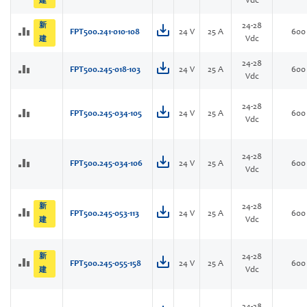
Vdc
建
新
24-28
FPT500.241-010-108
24 V
25 A
600
Vdc
建
24-28
FPT500.245-018-103
24 V
25 A
600
Vdc
24-28
FPT500.245-034-105
24 V
25 A
600
Vdc
24-28
FPT500.245-034-106
24 V
25 A
600
Vdc
新
24-28
FPT500.245-053-113
24 V
25 A
600
Vdc
建
新
24-28
FPT500.245-055-158
24 V
25 A
600
Vdc
建