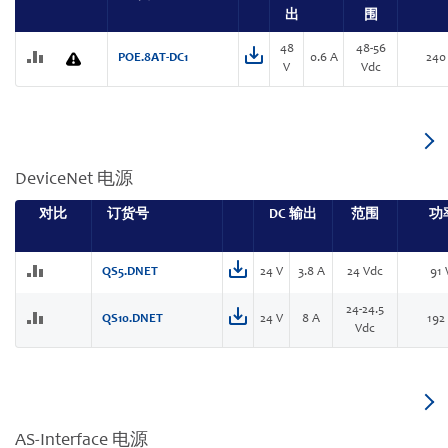
出
围
48
48-56
POE.8AT-DC1
0.6 A
240
V
Vdc
DeviceNet 电源
对比
订货号
DC 输出
范围
功
QS5.DNET
24 V
3.8 A
24 Vdc
91
24-24.5
QS10.DNET
24 V
8 A
192
Vdc
AS-Interface 电源