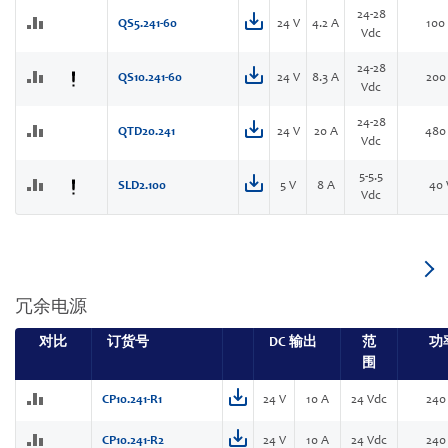
24-28
QS5.241-60
24 V
4.2 A
100
Vdc
24-28
QS10.241-60
24 V
8.3 A
200
Vdc
24-28
QTD20.241
24 V
20 A
480
Vdc
5-5.5
SLD2.100
5 V
8 A
40
Vdc
冗余电源
对比
订货号
DC 输出
范
功
围
CP10.241-R1
24 V
10 A
24 Vdc
240
CP10.241-R2
24 V
10 A
24 Vdc
240