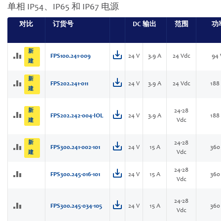
单相 IP54、IP65 和 IP67 电源
对比
订货号
DC 输出
范围
功
新
FPS100.241-009
24 V
3.9 A
24 Vdc
94
建
新
FPS202.241-011
24 V
3.9 A
24 Vdc
188
建
新
24-28
FPS202.242-004-IOL
24 V
3.9 A
188
Vdc
建
新
24-28
FPS300.241-002-101
24 V
15 A
360
Vdc
建
24-28
FPS300.245-016-101
24 V
15 A
360
Vdc
24-28
FPS300.245-034-105
24 V
15 A
360
Vdc