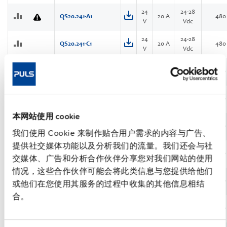
24
24-28
QS20.241-A1
20 A
480
V
Vdc
24
24-28
QS20.241-C1
20 A
480
V
Vdc
24
24-28
QS20.244
20 A
480
V
Vdc
36
36-42
QS20.361
13.3 A
480
V
Vdc
本网站使用 cookie
48
48-55
QS20.481
10 A
480
V
Vdc
我们使用 Cookie 来制作贴合用户需求的内容与广告、
提供社交媒体功能以及分析我们的流量。我们还会与社
24
24-28
QS40.241
40 A
960
交媒体、广告和分析合作伙伴分享您对我们网站的使用
V
Vdc
情况，这些合作伙伴可能会将此类信息与您提供给他们
24
24-28
QS40.241-C2
40 A
960
或他们在您使用其服务的过程中收集的其他信息相结
V
Vdc
合。
24
24-28
QS40.244
40 A
960
V
Vdc