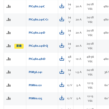
24
24-28
PIC480.241C
20 A
480
V
Vdc
24
24-28
PIC480.241C-C1
20 A
480
V
Vdc
24
24-28
PIC480.241D
20 A
480
V
Vdc
24
24-28
PIC480.241D-Q
20 A
新建
V
Vdc
48
48-56
PIC480.481D
10 A
480
V
Vdc
24
24-28
PIM36.241
1.5 A
36
V
Vdc
12-15
PIM60.121
12 V
5 A
60
Vdc
12-15
PIM60.125
12 V
5 A
60
Vdc