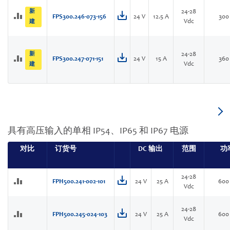
新
24-28
FPS300.246-073-156
24 V
12.5 A
300
Vdc
建
新
24-28
FPS300.247-071-151
24 V
15 A
360
Vdc
建
具有高压输入的单相 IP54、IP65 和 IP67 电源
对比
订货号
DC 输出
范围
功
24-28
FPH500.241-002-101
24 V
25 A
600
Vdc
24-28
FPH500.245-024-103
24 V
25 A
600
Vdc