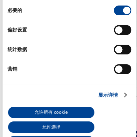
36
26.7
36-42
同
QS40.361
960
V
A
Vdc
必要的
意
选
48
48-54
QS40.481
20 A
960
V
Vdc
择
偏好设置
48
48-54
QS40.484
20 A
960
V
Vdc
统计数据
24
24-28
SP960.241-S
48 A
960
新建
V
Vdc
营销
24
24-28
SP960.241-SR
48 A
960
新建
V
Vdc
48
48-56
SP960.481-S
24 A
960
新建
V
Vdc
显示详情
允许所有 cookie
三相系统的DIN导轨电源
允许选择
对比
订货号
DC 输
范
功