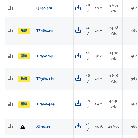
48
48-54
QT40.481
20 A
960
V
Vdc
24
24-28
TP480.241
24 A
480
新建
V
Vdc
24
24-28
新建
TP960.241
48 A
960
V
Vdc
48
48-56
新建
TP960.481
24 A
960
V
Vdc
48
48-56
TP960.484
24 A
960
新建
V
Vdc
24
XT40.241
40 A
24 Vdc
960
V