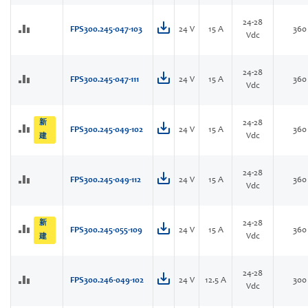
24-28
FPS300.245-047-103
24 V
15 A
360
Vdc
24-28
FPS300.245-047-111
24 V
15 A
360
Vdc
新
24-28
FPS300.245-049-102
24 V
15 A
360
Vdc
建
24-28
FPS300.245-049-112
24 V
15 A
360
Vdc
新
24-28
FPS300.245-055-109
24 V
15 A
360
Vdc
建
24-28
FPS300.246-049-102
24 V
12.5 A
300
Vdc