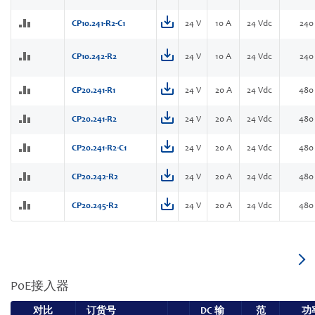
CP10.241-R2-C1
24 V
10 A
24 Vdc
240
CP10.242-R2
24 V
10 A
24 Vdc
240
CP20.241-R1
24 V
20 A
24 Vdc
480
CP20.241-R2
24 V
20 A
24 Vdc
480
CP20.241-R2-C1
24 V
20 A
24 Vdc
480
CP20.242-R2
24 V
20 A
24 Vdc
480
CP20.245-R2
24 V
20 A
24 Vdc
480
PoE接入器
对比
订货号
DC 输
范
功