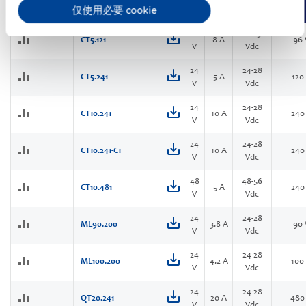
仅使用必要 cookie
出
围
12
12-15
CT5.121
8 A
96
V
Vdc
24
24-28
CT5.241
5 A
120
V
Vdc
24
24-28
CT10.241
10 A
240
V
Vdc
24
24-28
CT10.241-C1
10 A
240
V
Vdc
48
48-56
CT10.481
5 A
240
V
Vdc
24
24-28
ML90.200
3.8 A
90
V
Vdc
24
24-28
ML100.200
4.2 A
100
V
Vdc
24
24-28
QT20.241
20 A
480
V
Vdc