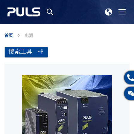
选
切
搜
择
换
索
存
导
储
航
首页
电源
搜索工具