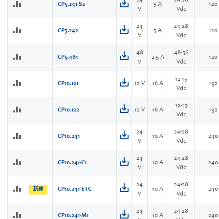
24
24-28
CP5.241-S2
5 A
120
V
Vdc
24
24-28
CP5.242
5 A
120
V
Vdc
48
48-56
CP5.481
2.5 A
120
V
Vdc
12-15
CP10.121
12 V
16 A
192
Vdc
12-15
CP10.122
12 V
16 A
192
Vdc
24
24-28
CP10.241
10 A
240
V
Vdc
24
24-28
CP10.241-C1
10 A
240
V
Vdc
24
24-28
CP10.241-ETC
10 A
240
新建
V
Vdc
24
24-28
CP10.241-M1
10 A
240