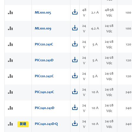
48
48-56
ML100.105
2.1 A
100
V
Vdc
24
24-28
ML100.109
4.2 A
100
V
Vdc
24
24-28
PIC120.241C
5 A
120
V
Vdc
24
24-28
PIC120.241D
5 A
120
V
Vdc
24
24-28
PIC120.242C
5 A
120
V
Vdc
24
24-28
PIC240.241C
10 A
240
V
Vdc
24
24-28
PIC240.241D
10 A
240
V
Vdc
24
24-28
PIC240.241D-Q
10 A
240
新建
V
Vdc