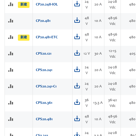
24
24-28
CP20.248-IOL
20 A
480
新建
V
Vdc
48
48-56
CP20.481
10 A
480
V
Vdc
48
48-56
CP20.481-ETC
10 A
480
新建
V
Vdc
12-15
CPS20.121
12 V
30 A
405
Vdc
24
24-28
CPS20.241
20 A
480
V
Vdc
24
24-28
CPS20.241-C1
20 A
480
V
Vdc
36
36-42
CPS20.361
13.3 A
480
V
Vdc
48
48-56
CPS20.481
10 A
480
V
Vdc
24
24-28
CS3.241
3.3 A
80