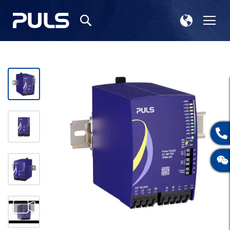
选
切
搜
择
换
索
存
导
储
航
跳
到
结
尾
的
图
片
库