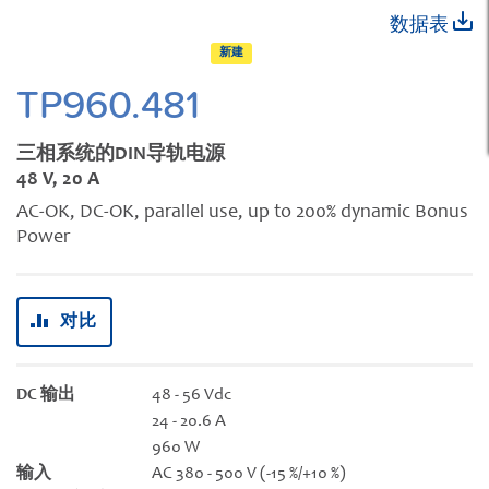
跳
数据表
转
新建
到
图
TP960.481
像
库
三相系统的DIN导轨电源
的
48 V, 20 A
开
AC-OK, DC-OK, parallel use, up to 200% dynamic Bonus
头
Power
对比
DC 输出
48 - 56 Vdc
24 - 20.6 A
960 W
输入
AC 380 - 500 V (-15 %/+10 %)