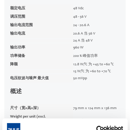
额定电压
48 Vdc
调压范围
48 - 56 V
输出电流范围
24 - 20.6 A
输出电流
20.6 A 当 56 V
24 A 当 48 V
输出功率
960 W
功率储备
200 % 峰值功率
降额
12.8 W/°C 为 +45 to +60 °C
15 W/°C 为 +60 to +70 °C
电压纹波与噪声 最大值
50 mVpp
概述
尺寸（宽x高x深）
79 mm x 124 mm x 136 mm
Weight per unit (excl.
1100 g
packaging)