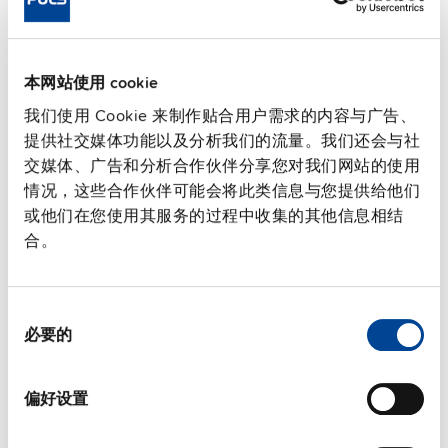
安装方式
DIN导轨
Housing material
金属 & 塑料
工作温度范围
-40 °C 至 70 °C
本网站使用 cookie
连接端子类型
弹压式接线端子
我们使用 Cookie 来制作贴合用户需求的内容与广告、
97.2 %
提供社交媒体功能以及分析我们的流量。我们还会与社
转换效率，典型值
交媒体、广告和分析合作伙伴分享您对我们网站的使用
功率损耗，典型值
27 W
情况，这些合作伙伴可能会将此类信息与您提供给他们
MTBF SN 29500 @ 40 °C (h)
342 000 h
或他们在您使用其服务的过程中收集的其他信息相结
DC-OK信号
有
合。
CRA相关产品
是
同
技术文档
必要的
意
选
认证 / 符合性声明
择
偏好设置
特性