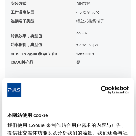
安装方式
DIN导轨
工作温度范围
-40 °C 至 70 °C
连接端子类型
螺丝式接线端子
90.4 %
转换效率，典型值
功率损耗，典型值
7.8 W , 6,4 W
MTBF SN 29500 @ 40 °C (h)
1866000 h
CRA相关产品
是
技术文档
认证 / 符合性声明
本网站使用 cookie
特性
我们使用 Cookie 来制作贴合用户需求的内容与广告、
提供社交媒体功能以及分析我们的流量。我们还会与社
商务信息