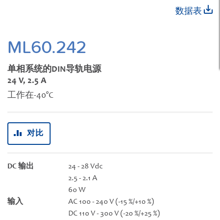
跳
数据表
转
到
图
ML60.242
像
库
单相系统的DIN导轨电源
的
24 V, 2.5 A
开
工作在-40°C
头
对比
DC 输出
24 - 28 Vdc
2.5 - 2.1 A
60 W
输入
AC 100 - 240 V (-15 %/+10 %)
DC 110 V - 300 V (-20 %/+25 %)