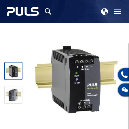
选
切
搜
择
换
索
存
导
储
航
跳
到
结
尾
的
图
片
库