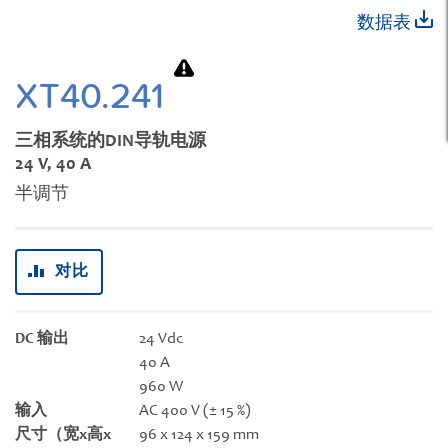
跳
数据表
转
到
图
XT40.241
像
库
三相系统的DIN导轨电源
的
24 V, 40 A
开
半调节
头
对比
DC 输出
24 Vdc
40 A
960 W
输入
AC 400 V (± 15 %)
尺寸（宽x高x
96 x 124 x 159 mm