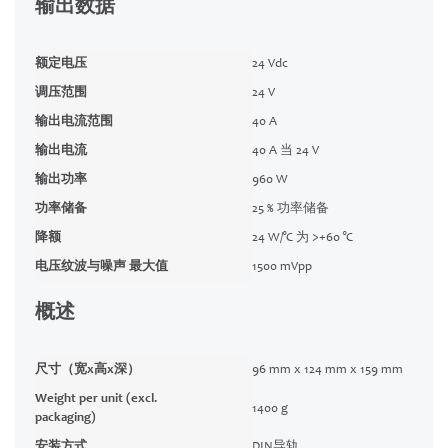
输出数据
额定电压
24 Vdc
调压范围
24 V
输出电流范围
40 A
输出电流
40 A 当 24 V
输出功率
960 W
功率储备
25 % 功率储备
降额
24 W/°C 为 >+60 °C
电压纹波与噪声 最大值
1500 mVpp
概述
尺寸（宽x高x深）
96 mm x 124 mm x 159 mm
Weight per unit (excl.
1400 g
packaging)
安装方式
DIN导轨