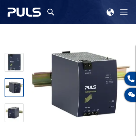
选
切
搜
择
换
索
存
导
储
航
跳
到
结
尾
的
图
片
库