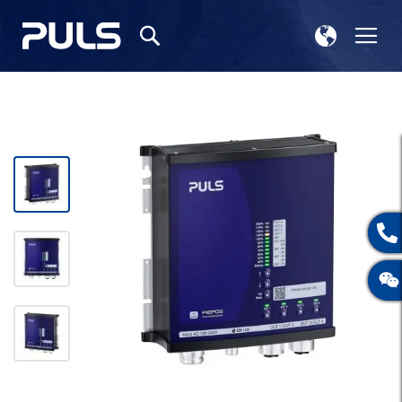
选
切
搜
择
换
索
存
导
储
航
跳
到
结
尾
的
图
片
库