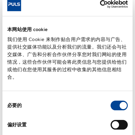
尺寸（宽x高x深）
181 mm x 183 mm x 59 mm
Weight per unit (excl.
1200 g
packaging)
安装方式
壁挂式安装
本网站使用 cookie
Housing material
铝合金
我们使用 Cookie 来制作贴合用户需求的内容与广告、
工作温度范围
-30 °C 至 70 °C
提供社交媒体功能以及分析我们的流量。我们还会与社
输入：7/8" 3针 | 输出：7/8" 5
连接端子类型
交媒体、广告和分析合作伙伴分享您对我们网站的使用
针
情况，这些合作伙伴可能会将此类信息与您提供给他们
13.5 W
功率损耗，典型值
或他们在您使用其服务的过程中收集的其他信息相结
合。
MTBF SN 29500 @ 40 °C (h)
384000 h
CRA相关产品
不是
同
必要的
意
技术文档
选
择
认证 / 符合性声明
偏好设置