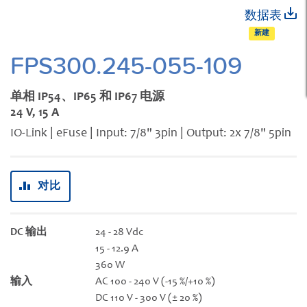
跳
数据表
转
新建
到
图
FPS300.245-055-109
像
库
单相 IP54、IP65 和 IP67 电源
的
24 V, 15 A
开
IO-Link | eFuse | Input: 7/8" 3pin | Output: 2x 7/8" 5pin
头
对比
DC 输出
24 - 28 Vdc
15 - 12.9 A
360 W
输入
AC 100 - 240 V (-15 %/+10 %)
DC 110 V - 300 V (± 20 %)