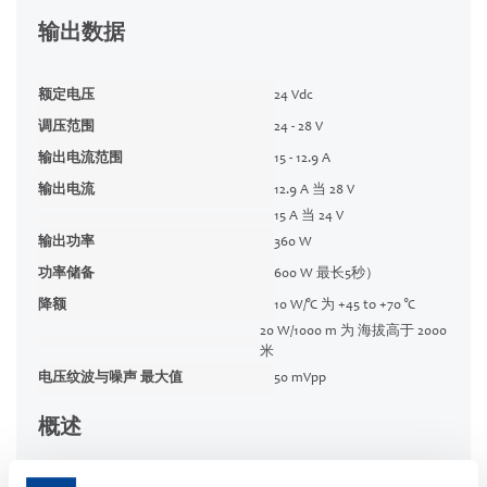
输出数据
额定电压
24 Vdc
调压范围
24 - 28 V
输出电流范围
15 - 12.9 A
输出电流
12.9 A 当 28 V
15 A 当 24 V
输出功率
360 W
功率储备
600 W 最长5秒）
降额
10 W/°C 为 +45 to +70 °C
20 W/1000 m 为 海拔高于 2000
米
电压纹波与噪声 最大值
50 mVpp
概述