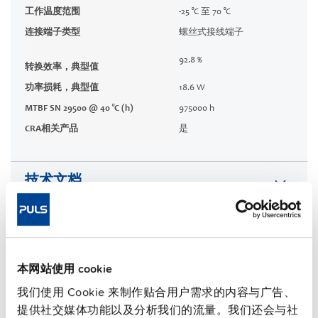
工作温度范围
-25 °C 至 70 °C
连接端子类型
螺丝式接线端子
92.8 %
转换效率，典型值
功率损耗，典型值
18.6 W
MTBF SN 29500 @ 40 °C (h)
975000 h
CRA相关产品
是
技术文档
认证 / 符合性声明
特性
本网站使用 cookie
我们使用 Cookie 来制作贴合用户需求的内容与广告、
商务信息
提供社交媒体功能以及分析我们的流量。我们还会与社