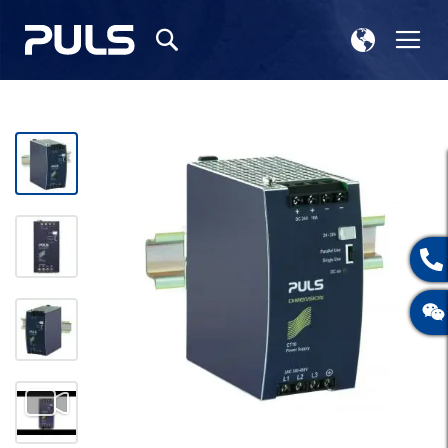
选
切
搜
择
换
索
存
导
储
航
跳
到
结
尾
的
图
片
库