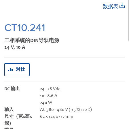
跳
数据表
转
到
图
CT10.241
像
库
三相系统的DIN导轨电源
的
24 V, 10 A
开
头
对比
DC 输出
24 - 28 Vdc
10 - 8.6 A
240 W
输入
AC 380 - 480 V (-15 %/+20 %)
尺寸（宽x高x
62 x 124 x 117 mm
深）