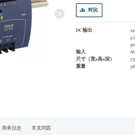
对比
DC 输出
24
3.
9
输入
AC
尺寸（宽x高x深）
73
重量
36
商务信息
常見問題