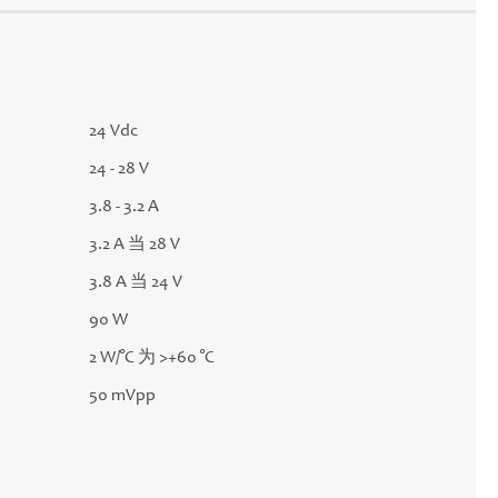
24 Vdc
24 - 28 V
3.8 - 3.2 A
3.2 A 当 28 V
3.8 A 当 24 V
90 W
2 W/°C 为 >+60 °C
50 mVpp