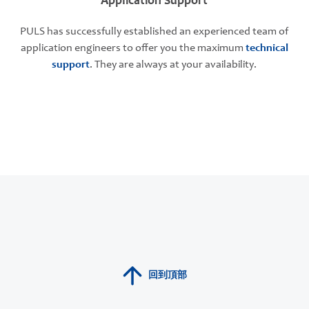
Application Support
PULS has successfully established an experienced team of
application engineers to offer you the maximum
technical
support
. They are always at your availability.
回到頂部