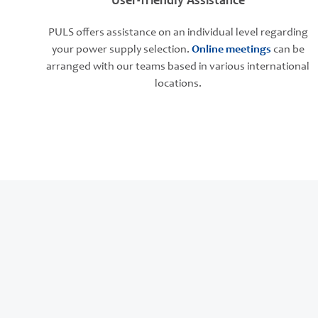
User-friendly Assistance
PULS offers assistance on an individual level regarding
your power supply selection.
Online meetings
can be
arranged with our teams based in various international
locations.