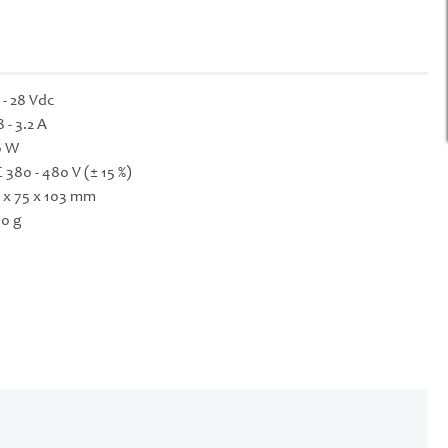
 - 28 Vdc
8 - 3.2 A
0 W
 380 - 480 V (± 15 %)
 x 75 x 103 mm
0 g