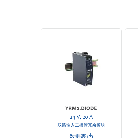
YRM2.DIODE
24 V, 20 A
双路输入二极管冗余模块
数据表