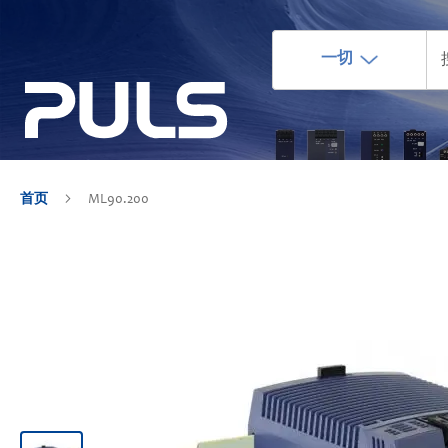
一切
首页
ML90.200
跳
到
结
尾
的
图
片
库