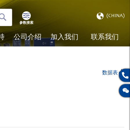
选
(CHINA)
择
参数搜索
搜
存
索
储
持
公司介绍
加入我们
联系我们
数据表