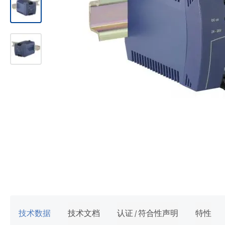
跳
转
到
图
像
技术数据
技术文档
认证 / 符合性声明
特性
库