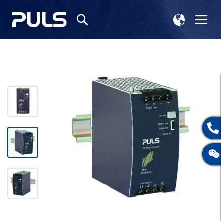
选
切
搜
择
换
索
存
导
储
航
跳
到
结
尾
的
图
片
库