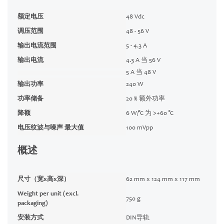
额定电压
48 Vdc
调压范围
48 - 56 V
输出电流范围
5 - 4.3 A
输出电流
4.3 A 当 56 V
5 A 当 48 V
输出功率
240 W
功率储备
20 % 额外功率
降额
6 W/°C 为 >+60 °C
电压纹波与噪声 最大值
100 mVpp
概述
尺寸（宽x高x深）
62 mm x 124 mm x 117 mm
Weight per unit (excl.
750 g
packaging)
安装方式
DIN导轨