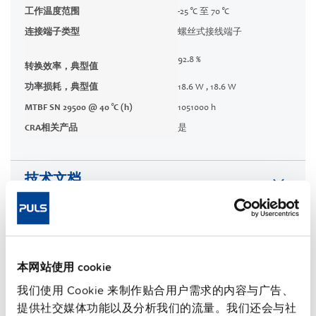
工作温度范围
-25 °C 至 70 °C
连接端子类型
螺丝式接线端子
92.8 %
转换效率，典型值
功率损耗，典型值
18.6 W , 18.6 W
MTBF SN 29500 @ 40 °C (h)
1051000 h
CRA相关产品
是
技术文档
认证 / 符合性声明
特性
本网站使用 cookie
我们使用 Cookie 来制作贴合用户需求的内容与广告、
商务信息
提供社交媒体功能以及分析我们的流量。我们还会与社