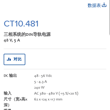
跳
数据表
转
到
图
CT10.481
像
库
三相系统的DIN导轨电源
的
48 V, 5 A
开
头
对比
DC 输出
48 - 56 Vdc
5 - 4.3 A
240 W
输入
AC 380 - 480 V (-15 %/+20 %)
尺寸（宽x高x
62 x 124 x 117 mm
深）