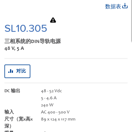
跳
数据表
转
到
图
SL10.305
像
库
三相系统的DIN导轨电源
的
48 V, 5 A
开
头
对比
DC 输出
48 - 52 Vdc
5 - 4.6 A
240 W
输入
AC 400 - 500 V
尺寸（宽x高x
89 x 124 x 117 mm
深）