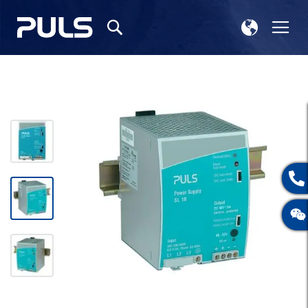
选
切
搜
择
换
索
存
导
储
航
跳
到
结
尾
的
图
片
库