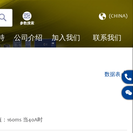
选
(CHINA)
择
参数搜索
搜
存
索
储
持
公司介绍
加入我们
联系我们
数据表
160ms 当40A时