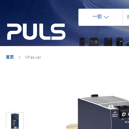
一切
首页
UF40.241
跳
到
结
尾
的
图
片
库