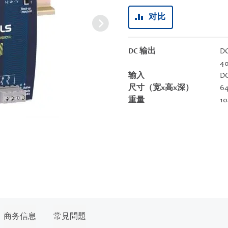
对比
DC 输出
DC
40
输入
DC
尺寸（宽x高x深）
64
重量
10
商务信息
常見問題