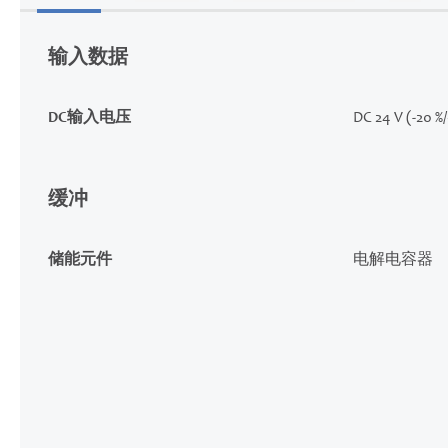
的
开
输入数据
头
DC输入电压
DC 24 V (-20 %
缓冲
储能元件
电解电容器