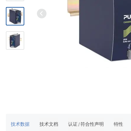
跳
转
到
图
像
技术数据
技术文档
认证 / 符合性声明
特性
库