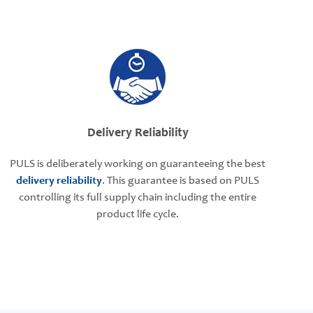
Delivery Reliability
PULS is deliberately working on guaranteeing the best
delivery reliability
. This guarantee is based on PULS
controlling its full supply chain including the entire
product life cycle.