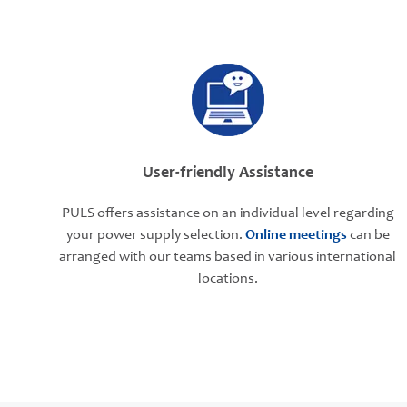
User-friendly Assistance
PULS offers assistance on an individual level regarding
your power supply selection.
Online meetings
can be
arranged with our teams based in various international
locations.