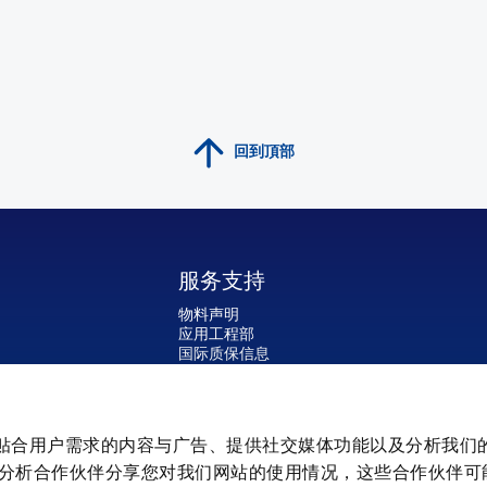
回到頂部
服务支持
物料声明
应用工程部
国际质保信息
返修地址
旧电池的退回
全球销售与技术支持
PULS SalesWeb
来制作贴合用户需求的内容与广告、提供社交媒体功能以及分析我们
FAQ
分析合作伙伴分享您对我们网站的使用情况，这些合作伙伴可