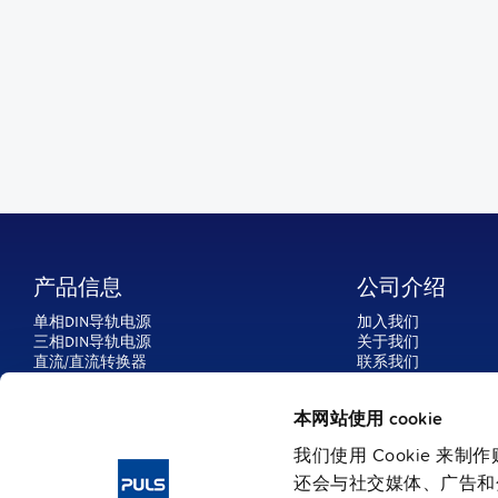
产品信息
公司介绍
单相DIN导轨电源
加入我们
三相DIN导轨电源
关于我们
直流/直流转换器
联系我们
IP54、IP65 和 IP67 电源
普尔世全球
直流不间断电源和
缓冲模块
选型手册 / 产品目录
本网站使用 cookie
冗余模块
媒体联络
保护模块
我们使用 Cookie 
还会与社交媒体、广告和