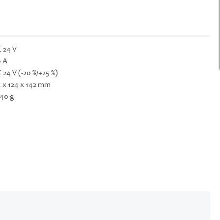
 24 V
 A
 24 V (-20 %/+25 %)
 x 124 x 142 mm
40 g