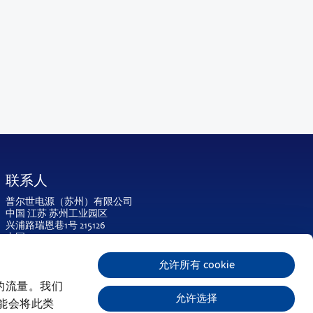
联系人
普尔世电源（苏州）有限公司
中国 江苏 苏州工业园区
兴浦路瑞恩巷1号 215126
中国
电话:
400 829 8558
允许所有 cookie
info-cn@pulspower.com
的流量。我们
允许选择
能会将此类