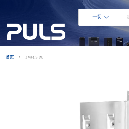
一切
首页
ZM14.SIDE
跳
到
结
尾
的
图
片
库