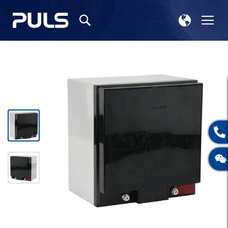
选
切
搜
择
换
索
存
导
储
航
跳
到
结
尾
的
图
片
库