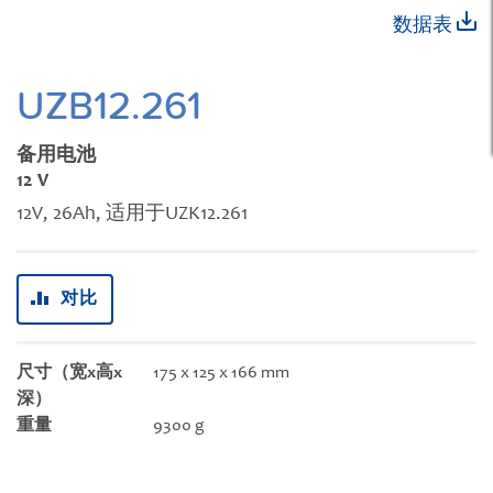
跳
数据表
转
到
图
UZB12.261
像
库
备用电池
的
12 V
开
12V, 26Ah, 适用于UZK12.261
头
对比
尺寸（宽x高x
175 x 125 x 166 mm
深）
重量
9300 g