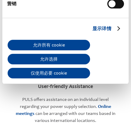
营销
PULS Services
显示详情
允许所有 cookie
允许选择
仅使用必要 cookie
User-friendly Assistance
PULS offers assistance on an individual level
regarding your power supply selection.
Online
meetings
can be arranged with our teams based in
various international locations.