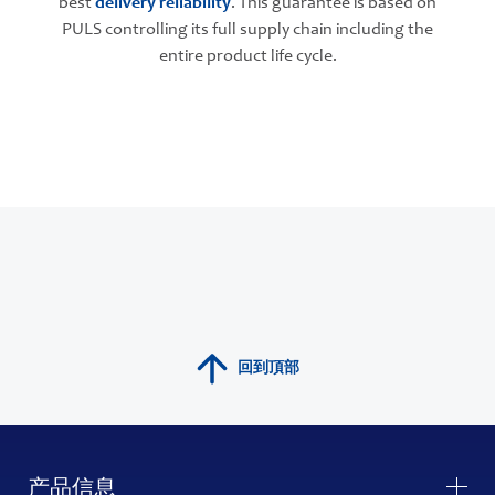
best
delivery reliability
. This guarantee is based on
PULS controlling its full supply chain including the
entire product life cycle.
回到頂部
产品信息