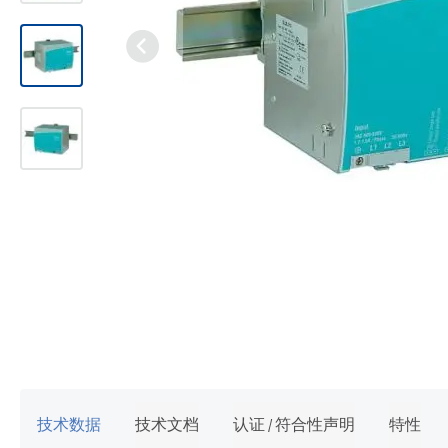
跳
转
到
图
像
技术数据
技术文档
认证 / 符合性声明
特性
库