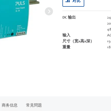
对比
DC 输出
24
20
4
输入
AC
尺寸（宽x高x深）
15
重量
18
商务信息
常見問題