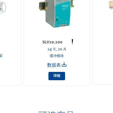
SLV20.200
24 V, 20 A
架
缓冲模块
数据表
详细