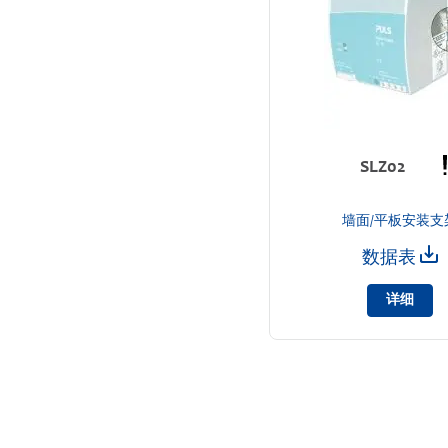
SLZ02
墙面/平板安装支
数据表
详细