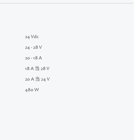
24 Vdc
24 - 28 V
20 - 18 A
18 A 当 28 V
20 A 当 24 V
480 W