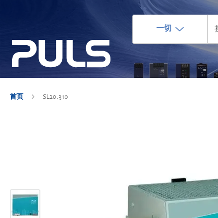
一切
首页
SL20.310
跳
到
结
尾
的
图
片
库