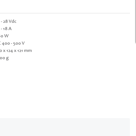
 - 28 Vdc
 - 18 A
80 W
 400 - 500 V
0 x 124 x 121 mm
00 g