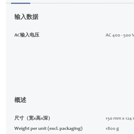
的
开
输入数据
头
AC输入电压
AC 400 - 500 
概述
尺寸（宽x高x深）
150 mm x 124
Weight per unit (excl. packaging)
1800 g