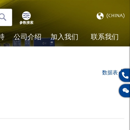
选
(CHINA)
择
参数搜索
搜
存
索
储
持
公司介绍
加入我们
联系我们
数据表