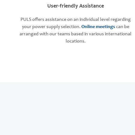
User-friendly Assistance
PULS offers assistance on an individual level regarding
your power supply selection.
Online meetings
can be
arranged with our teams based in various international
locations.