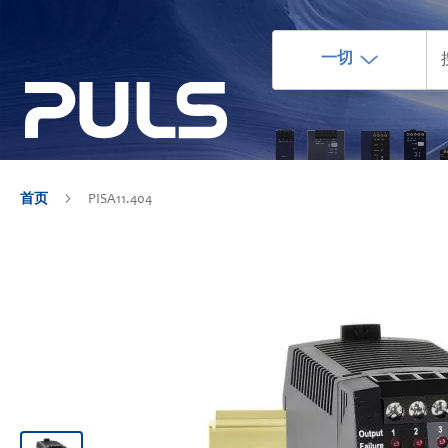
一切
首页
PISA11.404
跳
到
结
尾
的
图
片
库