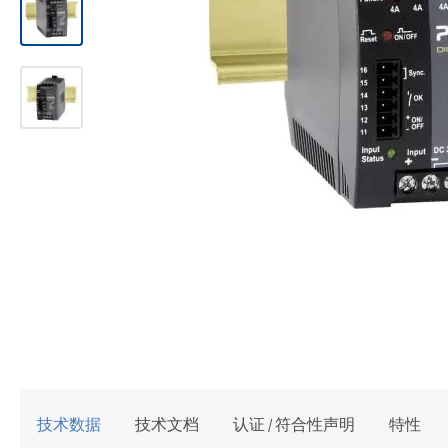
跳
转
到
图
像
技术数据
技术文档
认证 / 符合性声明
特性
库