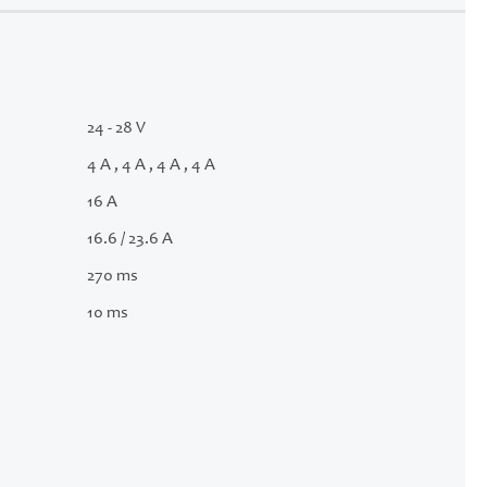
24 - 28 V
4 A , 4 A , 4 A , 4 A
16 A
16.6 / 23.6 A
270 ms
10 ms