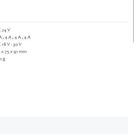
 24 V
A , 4 A , 4 A , 4 A
 18 V - 30 V
 x 75 x 91 mm
0 g