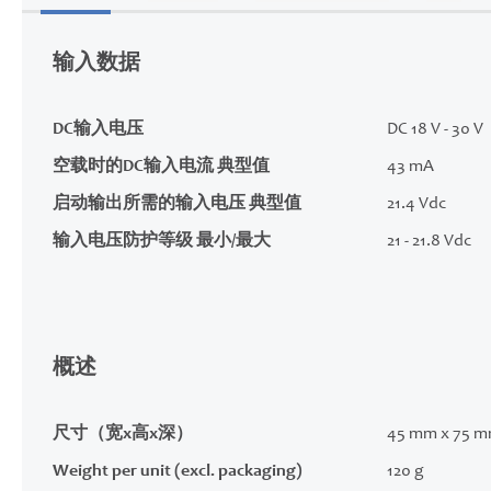
的
开
输入数据
头
DC输入电压
DC 18 V - 30 V
空载时的DC输入电流 典型值
43 mA
启动输出所需的输入电压 典型值
21.4 Vdc
输入电压防护等级 最小/最大
21 - 21.8 Vdc
概述
尺寸（宽x高x深）
45 mm x 75 m
Weight per unit (excl. packaging)
120 g