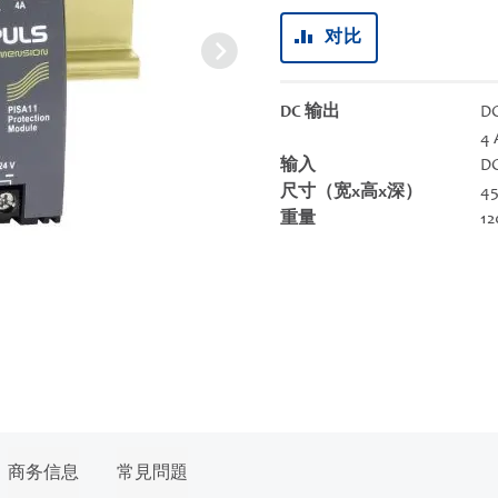
对比
DC 输出
DC
4 
输入
DC
尺寸（宽x高x深）
45
重量
12
商务信息
常見問題