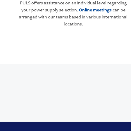
PULS offers assistance on an individual level regarding
your power supply selection.
Online meetings
can be
arranged with our teams based in various international
locations.