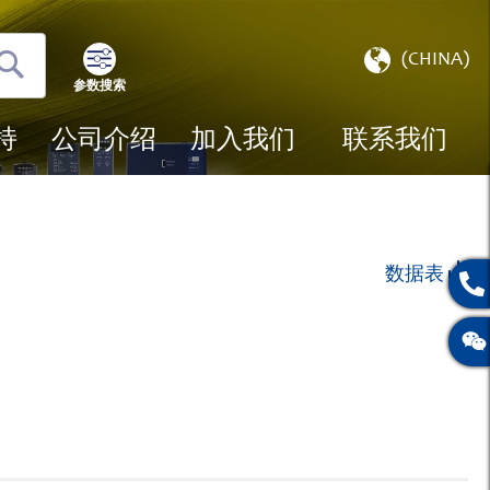
选
(CHINA)
择
参数搜索
搜
存
索
储
持
公司介绍
加入我们
联系我们
数据表