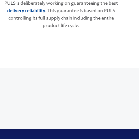
PULS is deliberately working on guaranteeing the best
delivery reliability
. This guarantee is based on PULS
controlling its full supply chain including the entire
product life cycle.